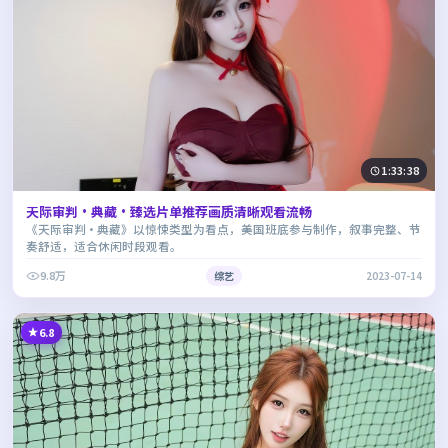
1:33:38
天际审判·典藏·臻选片单推荐画质清晰观看流畅
《天际审判·典藏》以惊悚类型为看点，美国班底参与制作，叙事完整、节
奏舒适，适合休闲时段观看。
9.8万
综艺
2023-07-14
6.8