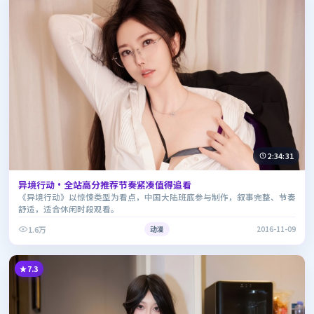
2:34:31
异境行动·全站高分推荐节奏紧凑值得追看
《异境行动》以惊悚类型为看点，中国大陆班底参与制作，叙事完整、节奏
舒适，适合休闲时段观看。
1.6万
动漫
2016-11-09
7.3