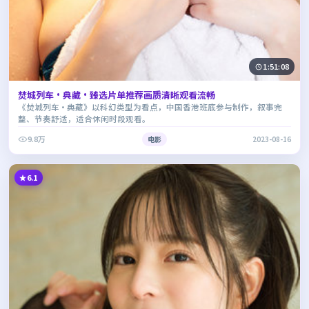
1:51:08
焚城列车·典藏·臻选片单推荐画质清晰观看流畅
《焚城列车·典藏》以科幻类型为看点，中国香港班底参与制作，叙事完
整、节奏舒适，适合休闲时段观看。
9.8万
电影
2023-08-16
6.1