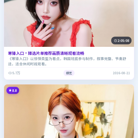
2:05:08
寒锋入口·臻选片单推荐画质清晰观看流畅
《寒锋入口》以惊悚类型为看点，韩国班底参与制作，叙事完整、节奏舒
适，适合休闲时段观看。
5.7万
综艺
2016-08-21
8.8