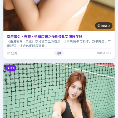
2:07:15
南港密令·典藏·热播口碑之作剧情扎实演技在线
《南港密令·典藏》以动漫类型为看点，日本班底参与制作，叙事完整、节
奏舒适，适合休闲时段观看。
2.1万
动漫
2015-11-15
9.4