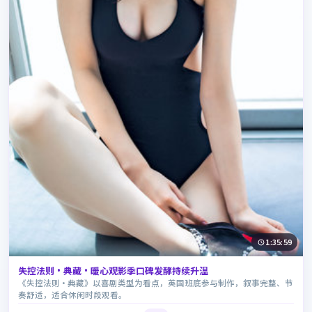
1:35:59
失控法则·典藏·暖心观影季口碑发酵持续升温
《失控法则·典藏》以喜剧类型为看点，英国班底参与制作，叙事完整、节
奏舒适，适合休闲时段观看。