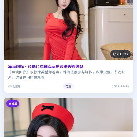
2:15:32
异境回廊·臻选片单推荐画质清晰观看流畅
《异境回廊》以惊悚类型为看点，韩国班底参与制作，叙事完整、节奏舒
适，适合休闲时段观看。
5.8万
电影
2018-12-16
6.6