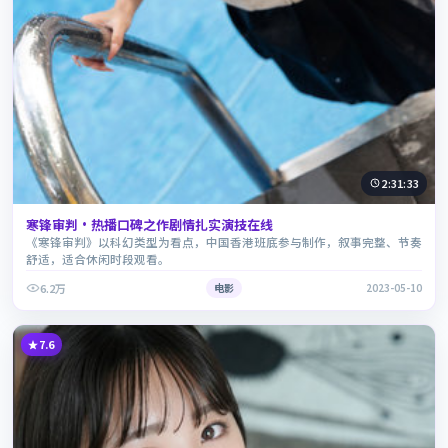
2:31:33
寒锋审判·热播口碑之作剧情扎实演技在线
《寒锋审判》以科幻类型为看点，中国香港班底参与制作，叙事完整、节奏
舒适，适合休闲时段观看。
6.2万
电影
2023-05-10
7.6