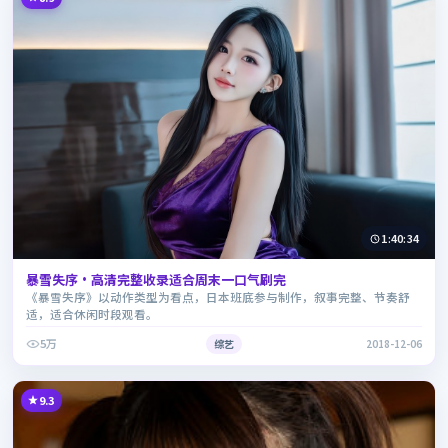
1:40:34
暴雪失序·高清完整收录适合周末一口气刷完
《暴雪失序》以动作类型为看点，日本班底参与制作，叙事完整、节奏舒
适，适合休闲时段观看。
5万
综艺
2018-12-06
9.3