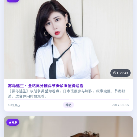
1:29:43
雾岛逃生·全站高分推荐节奏紧凑值得追看
《雾岛逃生》以战争类型为看点，日本班底参与制作，叙事完整、节奏舒
适，适合休闲时段观看。
9.8万
综艺
2017-06-05
6.9