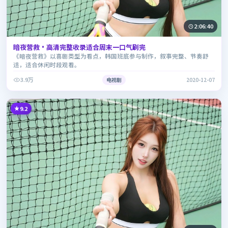
2:06:40
暗夜营救·高清完整收录适合周末一口气刷完
《暗夜营救》以喜剧类型为看点，韩国班底参与制作，叙事完整、节奏舒
适，适合休闲时段观看。
3.9万
电视剧
2020-12-07
9.2