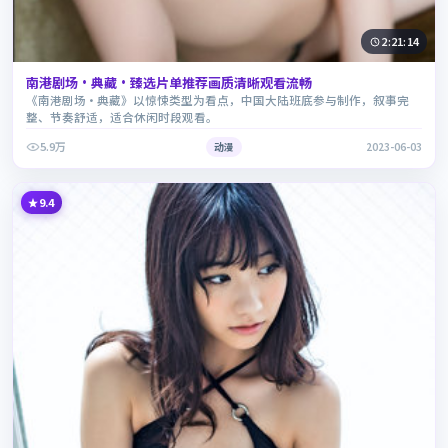
2:21:14
南港剧场·典藏·臻选片单推荐画质清晰观看流畅
《南港剧场·典藏》以惊悚类型为看点，中国大陆班底参与制作，叙事完
整、节奏舒适，适合休闲时段观看。
5.9万
动漫
2023-06-03
9.4