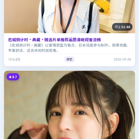
1:51:44
危城倒计时·典藏·臻选片单推荐画质清晰观看流畅
《危城倒计时·典藏》以爱情类型为看点，日本班底参与制作，叙事完整、
节奏舒适，适合休闲时段观看。
5.9万
综艺
2018-10-26
8.7