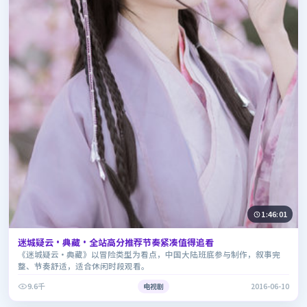
1:46:01
迷城疑云·典藏·全站高分推荐节奏紧凑值得追看
《迷城疑云·典藏》以冒险类型为看点，中国大陆班底参与制作，叙事完
整、节奏舒适，适合休闲时段观看。
9.6千
电视剧
2016-06-10