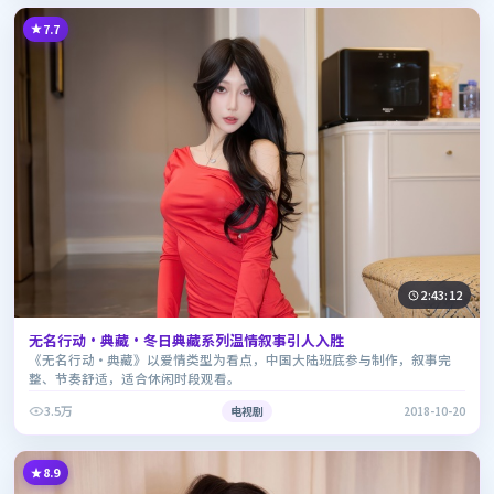
7.7
2:43:12
无名行动·典藏·冬日典藏系列温情叙事引人入胜
《无名行动·典藏》以爱情类型为看点，中国大陆班底参与制作，叙事完
整、节奏舒适，适合休闲时段观看。
3.5万
电视剧
2018-10-20
8.9